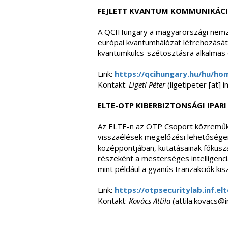
FEJLETT KVANTUM KOMMUNIKÁCI
A QCIHungary a magyarországi nemzet
európai kvantumhálózat létrehozását. 
kvantumkulcs-szétosztásra alkalmas e
Link:
https://qcihungary.hu/hu/ho
Kontakt:
Ligeti Péter
(ligetipeter [at] in
ELTE-OTP KIBERBIZTONSÁGI IPARI
Az ELTE-n az OTP Csoport közreműköd
visszaélések megelőzési lehetőségein
középpontjában, kutatásainak fókuszá
részeként a mesterséges intelligenci
mint például a gyanús tranzakciók ki
Link:
https://otpsecuritylab.inf.elt
Kontakt:
Kovács Attila
(attila.kovacs@in