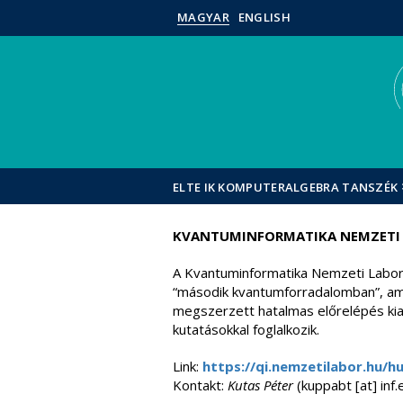
MAGYAR
ENGLISH
ELTE IK KOMPUTERALGEBRA TANSZÉK
KVANTUMINFORMATIKA NEMZETI
A Kvantuminformatika Nemzeti Labora
“második kvantumforradalomban”, ame
megszerzett hatalmas előrelépés kia
kutatásokkal foglalkozik.
Link:
https://qi.nemzetilabor.hu/h
Kontakt:
Kutas Péter
(kuppabt [at] inf.