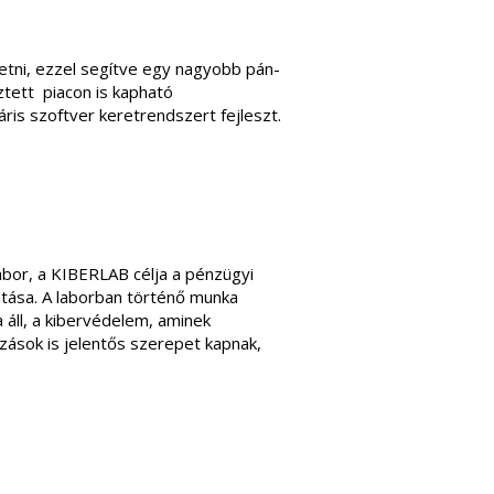
etni, ezzel segítve egy nagyobb pán-
ztett piacon is kapható
is szoftver keretrendszert fejleszt.
abor, a KIBERLAB célja a pénzügyi
atása. A laborban történő munka
 áll, a kibervédelem, aminek
azások is jelentős szerepet kapnak,