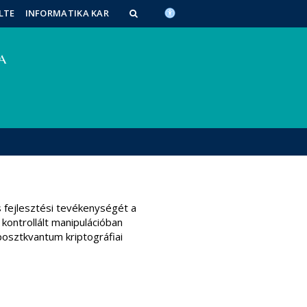
LTE
INFORMATIKA KAR
 fejlesztési tevékenységét a
ontrollált manipulációban
posztkvantum kriptográfiai