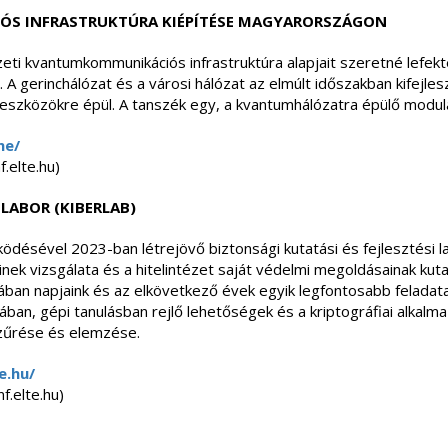
ÓS INFRASTRUKTÚRA KIÉPÍTÉSE MAGYARORSZÁGON
i kvantumkommunikációs infrastruktúra alapjait szeretné lefekt
A gerinchálózat és a városi hálózat az elmúlt időszakban kifejles
szközökre épül. A tanszék egy, a kvantumhálózatra épülő modulár
me/
f.elte.hu)
 LABOR (KIBERLAB)
ésével 2023-ban létrejövő biztonsági kutatási és fejlesztési l
ek vizsgálata és a hitelintézet saját védelmi megoldásainak kut
ban napjaink és az elkövetkező évek egyik legfontosabb feladata
ában, gépi tanulásban rejlő lehetőségek és a kriptográfiai alkalm
szűrése és elemzése.
e.hu/
f.elte.hu)