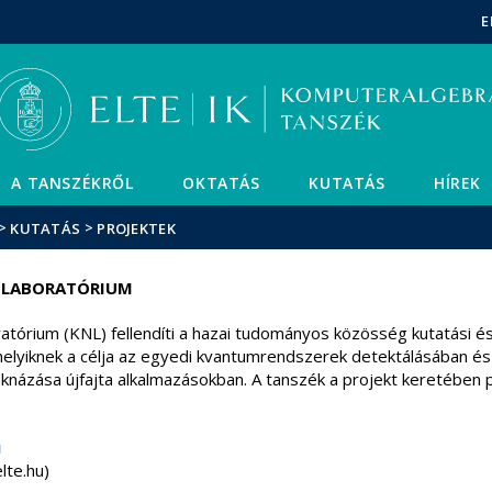
Események
ELTE a
Hírek
E
sajtóban
A TANSZÉKRŐL
OKTATÁS
KUTATÁS
HÍREK
>
>
KUTATÁS
PROJEKTEK
 LABORATÓRIUM
tórium (KNL) fellendíti a hazai tudományos közösség kutatási és
lyiknek a célja az egyedi kvantumrendszerek detektálásában és k
knázása újfajta alkalmazásokban. A tanszék a projekt keretében 
u
elte.hu)