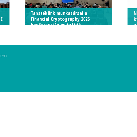
Tanszékünk munkatársai a
N
TE
Financial Cryptography 2026
k
konferencián mutatták...
a
tem