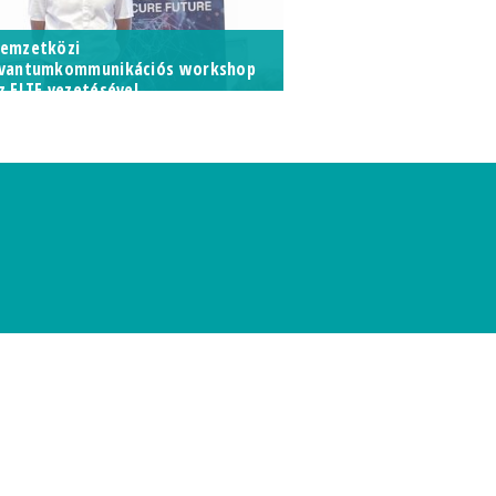
emzetközi
vantumkommunikációs workshop
z ELTE vezetésével