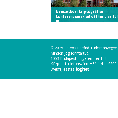
Nemzetközi kriptográfiai
konferenciának ad otthont az EL
IK
© 2025 Eötvös Loránd Tudományegye
Minden jog fenntartva.
1053 Budapest, Egyetem tér 1–3.
Központi telefonszám: +36 1 411 6500
Webfejlesztés: